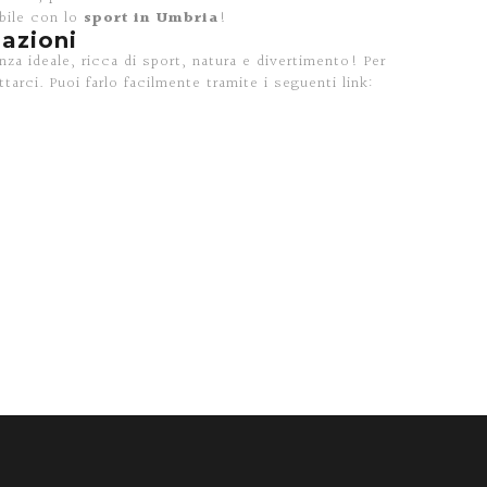
abile con lo
sport in Umbria
!
azioni
anza ideale, ricca di sport, natura e divertimento! Per
ttarci. Puoi farlo facilmente tramite i seguenti link: