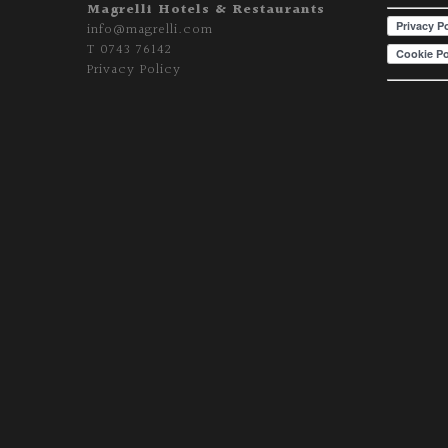
Magrelli Hotels & Restaurants
info@magrelli.com
T
0743 76142
Privacy Policy