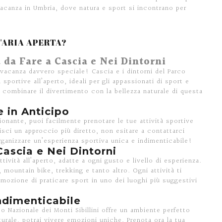
 vacanza in Umbria, dove natura e sport si incontrano per
L'ARIA APERTA?
à da Fare a Cascia e Nei Dintorni
vacanza davvero speciale! Cascia e i dintorni del Parco
 sportive all’aperto, ideali per gli appassionati di sport e
e combinare il divertimento con la bellezza naturale di questa
e in Anticipo
ionante, puoi facilmente prenotare le tue attività sportive
risci un approccio più diretto, non esitare a contattarci
ganizzare un’esperienza sportiva unica e indimenticabile!
Cascia e Nei Dintorni
tività all’aperto, adatte a ogni gusto e livello di esperienza.
 mountain bike, trekking e tanto altro. Ogni attività ti
emozione di praticare sport in uno dei luoghi più suggestivi
ndimenticabile
co Nazionale dei Monti Sibillini offre un ambiente perfetto
aturale, potrai vivere emozioni uniche. Prenota ora la tua