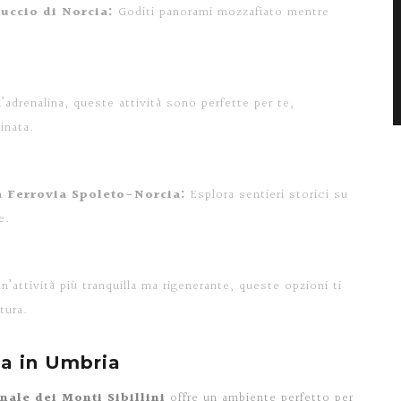
luccio di Norcia:
Goditi panorami mozzafiato mentre
’adrenalina, queste attività sono perfette per te,
inata.
a Ferrovia Spoleto-Norcia:
Esplora sentieri storici su
e.
n’attività più tranquilla ma rigenerante, queste opzioni ti
tura.
ca in Umbria
nale dei Monti Sibillini
offre un ambiente perfetto per