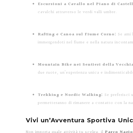
Escursioni a Cavallo nel Piano di Castel
cavalchi attraverso le verdi valli umbre.
Rafting e Canoa sul Fiume Corno:
Se ami l
immergendoti nel fiume e nella natura incontam
Mountain Bike nei Sentieri della Vecchi
due ruote, un’esperienza unica e indimenticabil
Trekking e Nordic Walking:
Se preferisci u
permetteranno di rimanere a contatto con la na
Vivi un’Avventura Sportiva Uni
Non importa quale attività tu scelga, il
Parco Nazio