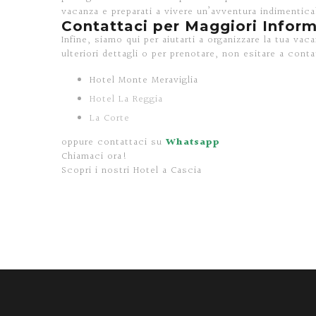
vacanza e preparati a vivere un’avventura indimentic
Contattaci per Maggiori Inform
Infine, siamo qui per aiutarti a organizzare la tua vac
ulteriori dettagli o per prenotare, non esitare a conta
Hotel Monte Meraviglia
Hotel La Reggia
La Corte
oppure contattaci su
Whatsapp
Chiamaci ora!
Scopri i nostri Hotel a Cascia