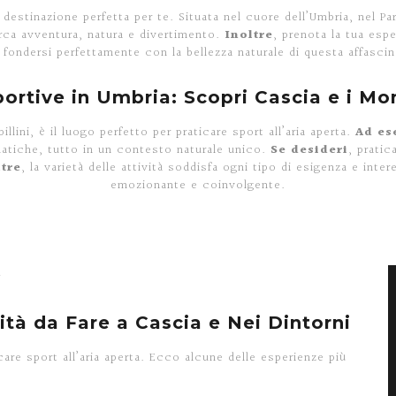
a destinazione perfetta per te. Situata nel cuore dell’Umbria, nel Pa
cerca avventura, natura e divertimento.
Inoltre
, prenota la tua esp
fondersi perfettamente con la bellezza naturale di questa affascin
portive in Umbria: Scopri Cascia e i Mont
lini, è il luogo perfetto per praticare sport all’aria aperta.
Ad es
uatiche, tutto in un contesto naturale unico.
Se desideri
, pratic
tre
, la varietà delle attività soddisfa ogni tipo di esigenza e i
emozionante e coinvolgente.
A
vità da Fare a Cascia e Nei Dintorni
care sport all’aria aperta. Ecco alcune delle esperienze più