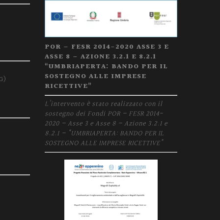
POR – FESR 2014-2020 ASSE 3 E
ASSE 8 – AZIONE 3.2.1 E 8.2.1
“UMBRIAPERTA: BANDO PER IL
SOSTEGNO ALLE IMPRESE
G)
RICETTIVE”
L’intervento è stato realizzato con il
sostegno dei Fondi POR – FESR 2014-
2020 – Asse 3 e Asse 8 – Azione 3.2.1 e
8.2.1 – “UMBRIAPERTA: BANDO PER IL
)
SOSTEGNO ALLE IMPRESE RICETTIVE”