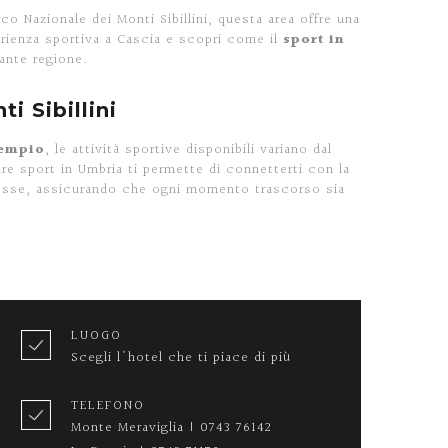
rco Nazionale dei Monti Sibillini, questa area offre una
erienza sportiva a Cascia e scopri come il
sport in
ante regione.
i Sibillini
empio
, le attività sportive disponibili variano dal
are sport in Umbria ti permette di connetterti con la
nteresse, assicurando che ogni momento trascorso sia
LUOGO
Scegli l'hotel che ti piace di più
TELEFONO
Monte Meraviglia | 0743 76142