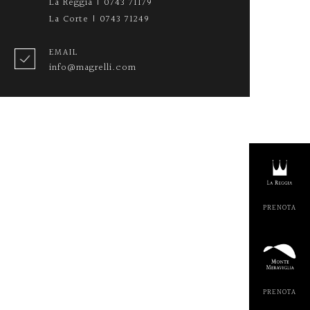
La Reggia | 0743 71179
La Corte | 0743 71249
EMAIL
info@magrelli.com
PRENOT