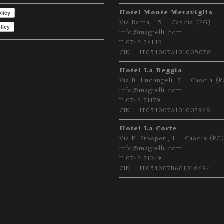
Hotel Monte Meraviglia
Via Roma, 15 – Cascia (PG)
info@magrelli.com
T 0743 76142
CIN – IT054007A101005078
Hotel La Reggia
Via B. Lucangeli, 7 – Cascia (P
info@magrelli.com
T 0743 71179
CIN – IT054007A101007968
Hotel La Corte
Via P. Prosperi, 1 – Cascia (PG
info@magrelli.com
T 0743 71249
CIN – IT054007B601018684