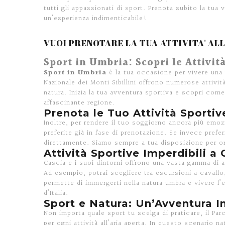
tutti gli appassionati di sport. Prenota subito la tua
un’esperienza indimenticabile!
VUOI PRENOTARE LA TUA ATTIVITA' AL
Sport in Umbria: Scopri le Attivit
Sport in Umbria
è la tua occasione per vivere una 
Nazionale dei Monti Sibillini offrono numerose attività
natura. Inizia la tua avventura sportiva e scopri com
affascinante regione.
Prenota le Tuo Attività Sportiv
Inoltre, per rendere il tuo soggiorno ancora più emoz
preferite già in fase di prenotazione. Se invece prefe
direttamente. Siamo sempre a tua disposizione per or
Attività Sportive Imperdibili a 
Cascia e i suoi dintorni offrono una vasta gamma di at
Ad esempio, potrai scegliere tra escursioni a cavallo,
permette di immergerti nella natura umbra e vivere l’
d’Italia.
Sport e Natura: Un’Avventura I
Non importa quale sport tu scelga di praticare, il Par
per ogni attività all’aria aperta. In questo scenario n