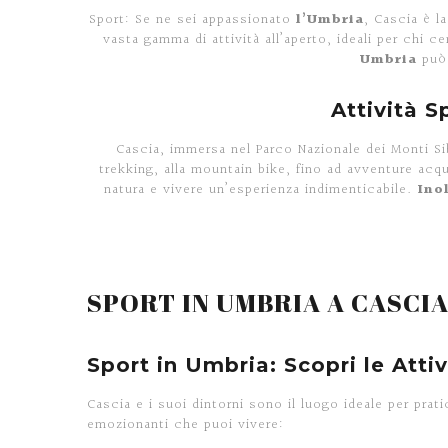
Sport: Se ne sei appassionato
l’Umbria
, Cascia è l
vasta gamma di attività all’aperto, ideali per chi 
Umbria
può 
Attività S
Cascia, immersa nel Parco Nazionale dei Monti Sibil
trekking, alla mountain bike, fino ad avventure acq
natura e vivere un’esperienza indimenticabile.
Inol
SPORT IN UMBRIA A CASCI
Sport in Umbria: Scopri le Atti
Cascia e i suoi dintorni sono il luogo ideale per prati
emozionanti che puoi vivere: