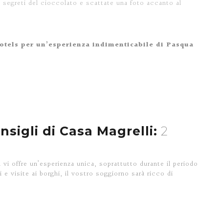
 segreti del cioccolato e scattate una foto accanto al
Hotels per un’esperienza indimenticabile di Pasqua
sigli di Casa Magrelli:
2
a vi offre un’esperienza unica, soprattutto durante il periodo
i e visite ai borghi, il vostro soggiorno sarà ricco di