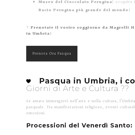
Museo del Cioccolato Perugina:
scoprite i
Bacio Perugina più grande del mondo!
?
Prenotate il vostro soggiorno da Magrelli 
in Umbria!
Prenota Ora Pasqua
Pasqua in Umbria, i con
Giorni di Arte e Cultura ??️
Se amate immergervi nell’arte e nella cultura, l’Umbri
pasquale. Tra manifestazioni religiose, eventi cultural
emozioni.
Processioni del Venerdì Santo: