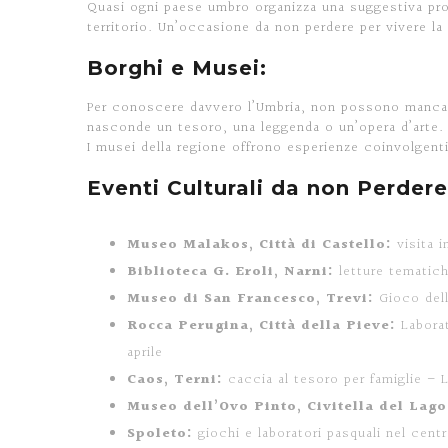
Quasi ogni paese umbro organizza una suggestiva pr
territorio. Un’occasione da non perdere per vivere la 
Borghi e Musei:
Per conoscere davvero l’Umbria, non possono mancare 
nasconde un tesoro, una leggenda o un’opera d’arte.
I musei della regione offrono esperienze coinvolgenti
Eventi Culturali da non Perdere
Museo Malakos, Città di Castello:
visita i
Biblioteca G. Eroli, Narni:
letture tematich
Museo di San Francesco, Trevi:
Gioco dell
Rocca Perugina, Città della Pieve:
Laborat
aprile
Caos, Terni:
caccia al tesoro per famiglie – L
Museo dell’Ovo Pinto, Civitella del Lago
Spoleto:
giochi e laboratori pasquali nel centr