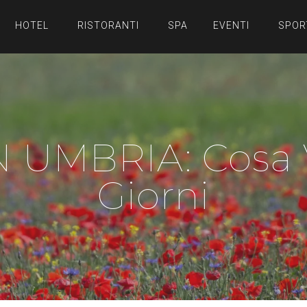
HOTEL
RISTORANTI
SPA
EVENTI
SPOR
 UMBRIA: Cosa V
Giorni