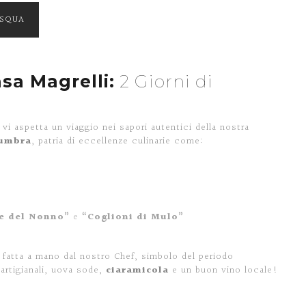
ASQUA
sa Magrelli:
2 Giorni di
vi aspetta un viaggio nei sapori autentici della nostra
 umbra
, patria di eccellenze culinarie come:
le del Nonno”
e
“Coglioni di Mulo”
, fatta a mano dal nostro Chef, simbolo del periodo
artigianali, uova sode,
ciaramicola
e un buon vino locale!