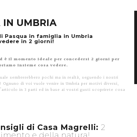
 IN UMBRIA
di Pasqua in famiglia in Umbria
edere in 2 giorni!
d è il momento ideale per concedersi 2 giorni per
opriamo insieme cosa vedere.
uale sembrerebbero pochi ma in realtà, seguendo i nostri
! Ognuno di voi vuole venire in Umbria per motivi diversi,
l’articolo in 3 parti ed in base ai vostri gusti scoprirete cosa
nsigli di Casa Magrelli:
2
timento e della natura!