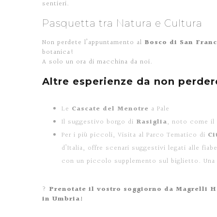
sentieri.
Pasquetta tra Natura e Cultura
Non perdete l’appuntamento al
Bosco di San Franc
botanica!
A solo un ora di macchina da noi.
Altre esperienze da non perder
Le
Cascate del Menotre
a Pale
Il suggestivo borgo di
Rasiglia
, noto come il
Per i più piccoli, Visita al Parco Tematico di
Ci
d’Italia, offre scenari suggestivi legati alle fiab
con un piccolo supplemento sul biglietto. Una g
?
Prenotate il vostro soggiorno da Magrelli 
in Umbria!