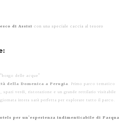
esco di Assisi
con una speciale caccia al tesoro
e:
 “borgo delle acque”
ttà della Domenica
a Perugia
. Primo parco tematico
e, spazi verdi, ristorazione e un grande rettilario visitabile
iornata intera sarà perfetta per esplorare tutto il parco.
Hotels per un’esperienza indimenticabile di Pasqua