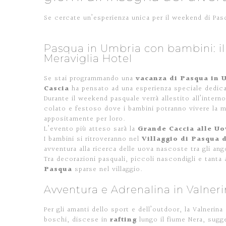
Se cercate un’esperienza unica per il weekend di Pasq
Pasqua in Umbria con bambini: il
Meraviglia Hotel
Se stai programmando una
vacanza di Pasqua in U
Cascia
ha pensato ad una esperienza speciale dedicat
Durante il weekend pasquale verrà allestito all’intern
colato e festoso dove i bambini potranno vivere la ma
appositamente per loro.
L’evento più atteso sarà la
Grande Caccia alle Uo
I bambini si ritroveranno nel
Villaggio di Pasqua 
avventura alla ricerca delle uova nascoste tra gli ango
Tra decorazioni pasquali, piccoli nascondigli e tanta 
Pasqua
sparse nel villaggio.
Avventura e Adrenalina in Valner
Per gli amanti dello sport e dell’outdoor, la Valnerin
boschi, discese in
rafting
lungo il fiume Nera, sug