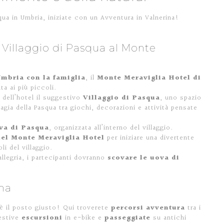
ua in Umbria, iniziate con un Avventura in Valnerina!
 Villaggio di Pasqua al Monte
mbria con la famiglia
, il
Monte Meraviglia Hotel di
a ai più piccoli.
o dell’hotel il suggestivo
Villaggio di Pasqua
, uno spazio
gia della Pasqua tra giochi, decorazioni e attività pensate
va di Pasqua
, organizzata all’interno del villaggio.
del Monte Meraviglia Hotel
per iniziare una divertente
li del villaggio.
allegria, i partecipanti dovranno
scovare le uova di
ina
a è il posto giusto! Qui troverete
percorsi avventura
tra i
gestive
escursioni
in e-bike e
passeggiate
su antichi