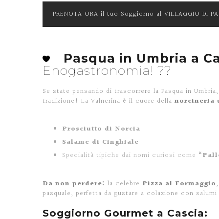
PRENOTA ORA il tuo Soggiorno al VILLAGGIO DI P
Pasqua in Umbria a Ca
Enogastronomia! ??
Se state pensando di trascorrere la Pasqua in Umbria, 
tradizione! La Valnerina è il cuore della
norcineria
Prosciutto di Norcia
Salame di Cinghiale
Specialità tipiche dai nomi curiosi come
“Pal
Da non perdere:
la celebre
Pizza al Formaggio
pasquale, perfetta da gustare a colazione con salumi 
Soggiorno Gourmet a Cascia: