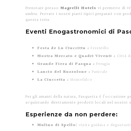
Prenotare presso
Magrelli Hotels
vi permette di vi
umbra. Provate i nostri piatti tipici preparati con pr
questa terra.
Eventi Enogastronomici di Pas
Festa de Lu Ciuccittu
a Ferentillo
Mostra Mercato e Quadri Viventi
a Città d
Grande Fiera di Pasqua
a Perugia
Lancio del Ruzzolone
a Panicale
La Ciuccetta
a Montefalco
Per gli amanti della natura, Pasquetta è l’occasione p
acquistando direttamente prodotti locali nel nostro
Esperienze da non perdere:
Mulino di Spello:
visita guidata e degustazi