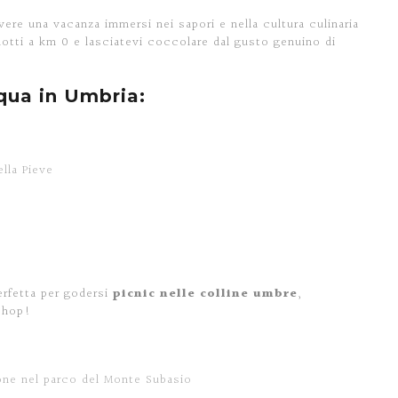
vere una vacanza immersi nei sapori e nella cultura culinaria
odotti a km 0 e lasciatevi coccolare dal gusto genuino di
qua in Umbria:
ella Pieve
erfetta per godersi
picnic nelle colline umbre
,
 shop!
one nel parco del Monte Subasio