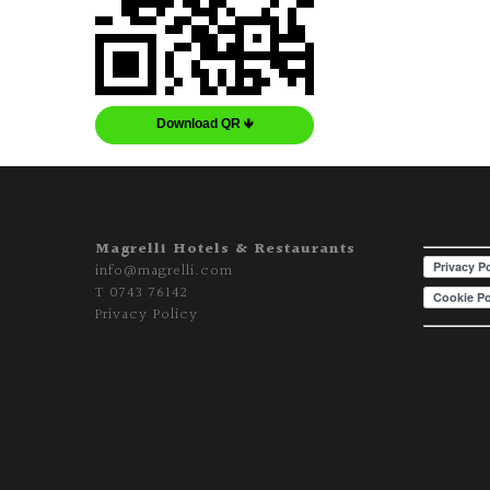
Download QR 🡻
Magrelli Hotels & Restaurants
info@magrelli.com
T
0743 76142
Privacy Policy