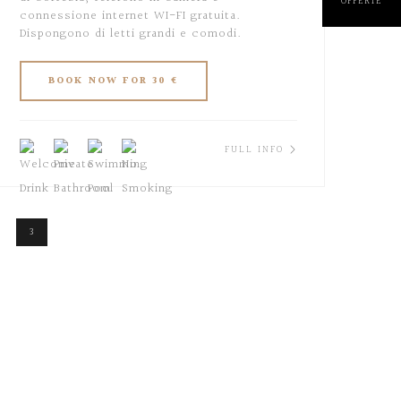
connessione internet WI-FI gratuita.
Dispongono di letti grandi e comodi.
OFFERT
FULL INFO
3