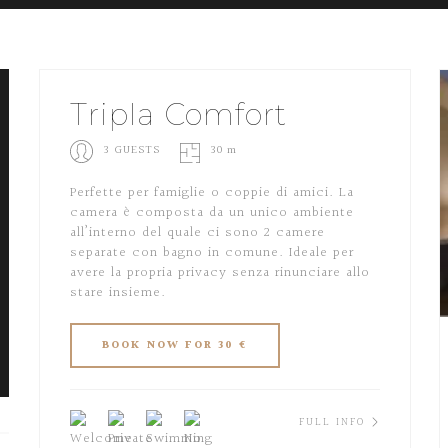
Tripla Comfort
3 GUESTS
30 m
Perfette per famiglie o coppie di amici. La
camera è composta da un unico ambiente
all’interno del quale ci sono 2 camere
separate con bagno in comune. Ideale per
avere la propria privacy senza rinunciare allo
stare insieme.
FULL INFO