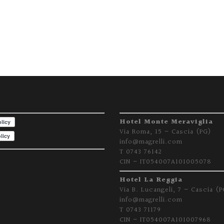
Hotel Monte Meraviglia
Via Roma, 15 – Cascia (PG)
info@magrelli.com
T 0743 76142
CIN – IT054007A101005078
Hotel La Reggia
Via B. Lucangeli, 7 – Cascia (P
info@magrelli.com
T 0743 71179
CIN – IT054007A101007968