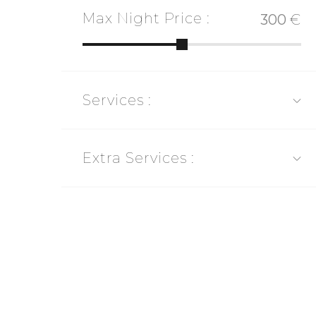
Max Night Price :
€
Services :
Extra Services :