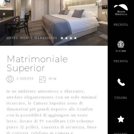
PRENOT
HOTEL MONTE MERAVIGLIA
Matrimoniale
Superior
PRENOT
2 GUESTS
30 m
In un ambiente armonioso e rilassante,
arredate elegantemente con un stile minimal
ricercato, le Camere Superior sono di
CHIAM
dimensioni più grandi rispetto alle Comfort
con la possibilità di aggiungere un terzo
letto; dotate di TV satellitare LCD schermo
piatto 32 pollici, cassetta di sicurezza, linea
di cortesia, telefono in camera e