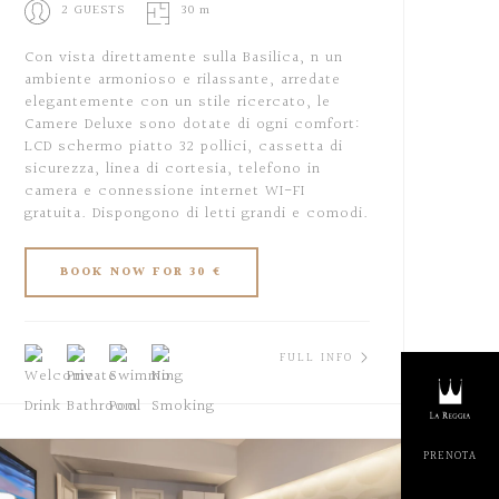
2 GUESTS
30 m
Con vista direttamente sulla Basilica, n un
ambiente armonioso e rilassante, arredate
elegantemente con un stile ricercato, le
Camere Deluxe sono dotate di ogni comfort:
LCD schermo piatto 32 pollici, cassetta di
sicurezza, linea di cortesia, telefono in
camera e connessione internet WI-FI
gratuita. Dispongono di letti grandi e comodi.
FULL INFO
PRENOT