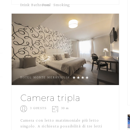
HOTEL MONTE MERAVIGLIA
Camera tripla
3 GUESTS
30 m
Camera con letto matrimoniale più letto
singolo. A richiesta possibilità di tre letti