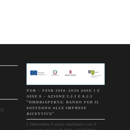
POR – FESR 2014-2020 ASSE 3 E
ASSE 8 – AZIONE 3.2.1 E 8.2.1
“UMBRIAPERTA: BANDO PER IL
SOSTEGNO ALLE IMPRESE
G)
RICETTIVE”
L’intervento è stato realizzato con il