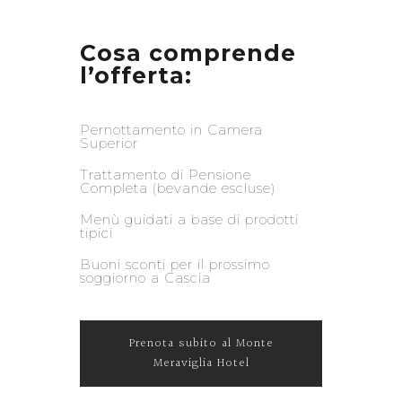
Cosa comprende
l’offerta:
Pernottamento in Camera
Superior
Trattamento di Pensione
Completa (bevande escluse)
Menù guidati a base di prodotti
tipici
Buoni sconti per il prossimo
soggiorno a Cascia
Prenota subito al Monte
Meraviglia Hotel