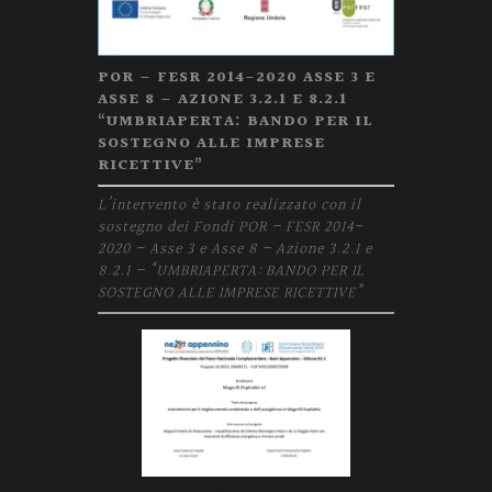
POR – FESR 2014-2020 ASSE 3 E
ASSE 8 – AZIONE 3.2.1 E 8.2.1
“UMBRIAPERTA: BANDO PER IL
SOSTEGNO ALLE IMPRESE
RICETTIVE”
L’intervento è stato realizzato con il
sostegno dei Fondi POR – FESR 2014-
2020 – Asse 3 e Asse 8 – Azione 3.2.1 e
8.2.1 – “UMBRIAPERTA: BANDO PER IL
SOSTEGNO ALLE IMPRESE RICETTIVE”