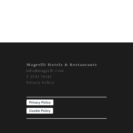
Magrelli Hotels & Restaurants
info@magrelli.com
T
0743 76142
Privacy Policy