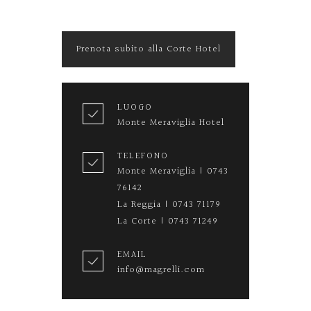
Prenota subito alla Corte Hotel
LUOGO
Monte Meraviglia Hotel
TELEFONO
Monte Meraviglia | 0743
76142
La Reggia | 0743 71179
La Corte | 0743 71249
EMAIL
info@magrelli.com