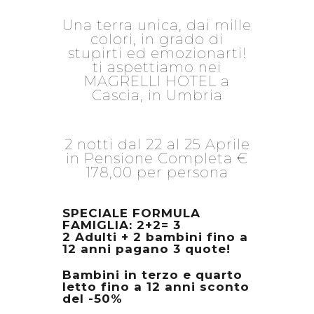
Una terra unica, dai mille
colori, in grado di
stupirti ed emozionarti!
ti aspettiamo nei
MAGRELLI HOTEL a
Cascia, in Umbria
2 notti dal 22 al 25 Aprile
in Pensione Completa €
178,00 per persona
SPECIALE FORMULA
FAMIGLIA: 2+2= 3
2 Adulti + 2 bambini fino a
12 anni pagano 3 quote!
Bambini in terzo e quarto
letto fino a 12 anni sconto
del -50%