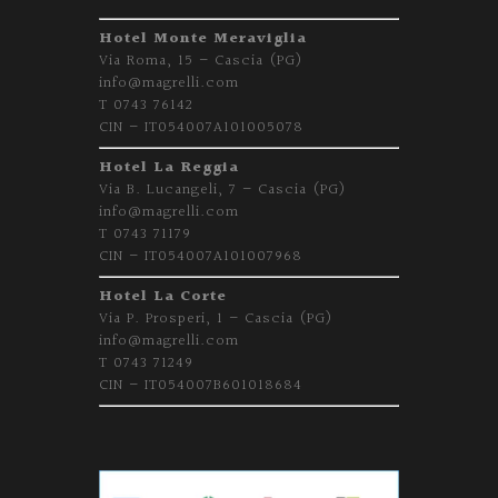
Hotel Monte Meraviglia
Via Roma, 15 – Cascia (PG)
info@magrelli.com
T 0743 76142
CIN – IT054007A101005078
Hotel La Reggia
Via B. Lucangeli, 7 – Cascia (PG)
info@magrelli.com
T 0743 71179
CIN – IT054007A101007968
Hotel La Corte
Via P. Prosperi, 1 – Cascia (PG)
info@magrelli.com
T 0743 71249
CIN – IT054007B601018684