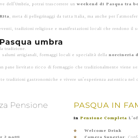
ive dell’Umbria, potrai trascorrere un
weekend di Pasqua tra bo
Rita
, meta di pellegrinaggi da tutta Italia, ma anche per l’atmosfe
 eventi, tradizioni religiose e manifestazioni locali che rendono i
a Pasqua umbra
a tradizione.
alumi artigianali, formaggi locali e specialità della
norcineria 
un pane lievitato ricco di formaggio che tradizionalmente viene se
te tradizioni gastronomiche e vivere un’esperienza autentica nel 
za Pensione
PASQUA IN FAM
in
Pensione Completa
L’o
Welcome Drink
r 2 notti,
Camera Superior
: Con