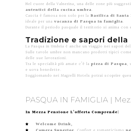
Nel cuore della Valnerina, una delle zone più suggest
autentici della cucina umbra
.
Cascia è famosa non solo per la
Basilica di Santa 
ideale per una
vacanza di Pasqua in famiglia
.
Durante il periodo pasquale il territorio si anima con
Tradizione e sapori dell
La Pasqua in Umbria è anche un viaggio nei sapori dell
Sulle tavole umbre non mancano prodotti tipici come s
delle sue lavorazioni.
Tra le specialità più amate c’è la
pizza di Pasqua
, 
e uova benedette.
Soggiornando nei Magrelli Hotels potrai scoprire ques
PASQUA IN FAMIGLIA | Mez
In Mezza Pensione L’offerta Comprende:
Welcome Drink,
Camera Superior,
Confort e romanticismo
pe