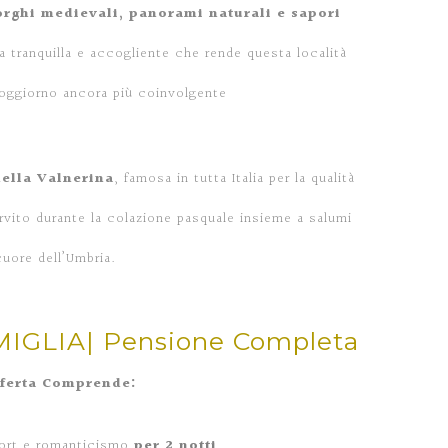
rghi medievali, panorami naturali e sapori
ra tranquilla e accogliente che rende questa località
l soggiorno ancora più coinvolgente
della Valnerina
, famosa in tutta Italia per la qualità
rvito durante la colazione pasquale insieme a salumi
cuore dell’Umbria.
IGLIA| Pensione Completa
fferta Comprende:
fort e romanticismo
per 2 notti