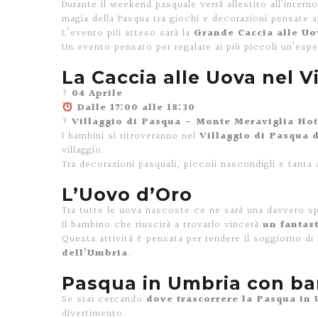
Durante il weekend pasquale verrà allestito all’intern
magia della Pasqua tra giochi e decorazioni pensate 
L’evento più atteso sarà la
Grande Caccia alle Uo
Un evento pensato per regalare ai più piccoli un’esp
La Caccia alle Uova nel V
?
04 Aprile
Dalle 17:00 alle 18:30
?
Villaggio di Pasqua – Monte Meraviglia Hot
I bambini si ritroveranno nel
Villaggio di Pasqua 
villaggio.
Tra decorazioni pasquali, piccoli nascondigli e tanta 
L’Uovo d’Oro
Tra tutte le uova nascoste ce ne sarà una davvero s
Il bambino che riuscirà a trovarlo vincerà
un fantas
Questa attività è pensata per rendere il soggiorno di
dell’Umbria
.
Pasqua in Umbria con ba
Se stai cercando
dove trascorrere la Pasqua in 
divertimento.