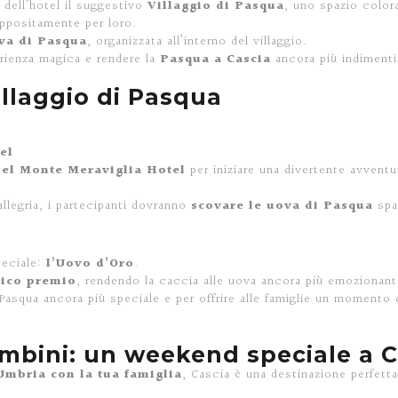
o dell’hotel il suggestivo
Villaggio di Pasqua
, uno spazio color
appositamente per loro.
va di Pasqua
, organizzata all’interno del villaggio.
erienza magica e rendere la
Pasqua a Cascia
ancora più indimenti
illaggio di Pasqua
el
del Monte Meraviglia Hotel
per iniziare una divertente avventur
allegria, i partecipanti dovranno
scovare le uova di Pasqua
spar
peciale:
l’Uovo d’Oro
.
tico premio
, rendendo la caccia alle uova ancora più emozionant
 Pasqua ancora più speciale e per offrire alle famiglie un momento
mbini: un weekend speciale a C
Umbria con la tua famiglia
, Cascia è una destinazione perfetta