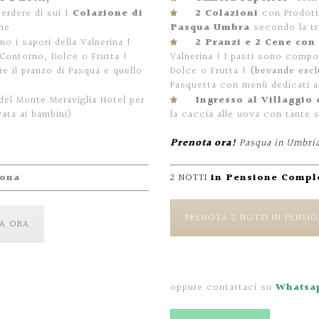
perdere di sui 1
Colazione di
2 Colazioni
con Prodotti
che
Pasqua Umbra
secondo la tra
o i sapori della Valnerina |
2 Pranzi e 2 Cene con
Contorno, Dolce o Frutta |
Valnerina | I pasti sono compo
re il pranzo di Pasqua e quello
Dolce o Frutta |
(bevande escl
Pasquetta con menù dedicati al
 del Monte Meraviglia Hotel per
Ingresso al Villaggio
vata ai bambini)
la caccia alle uova con tante s
Prenota ora!
Pasqua in Umbri
rsona
2 NOTTI
in Pensione Compl
PRENOTA 2 NOTTI IN PENSI
A ORA
oppure contattaci su
Whatsa