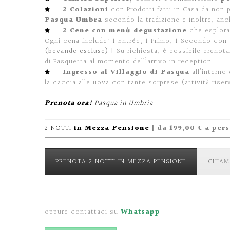
2 Colazioni
con Prodotti fatti in Casa da non 
Pasqua Umbra
secondo la tradizione e inoltre, an
2 Cene con menù degustazione
che esploran
Ogni cena include: 1 Entrée, 1 Primo, 1 Secondo con 
(bevande escluse) |
Su richiesta, è possibile prenota
di Pasquetta al momento dell’arrivo in reception
Ingresso al Villaggio di Pasqua
all’interno
la caccia alle uova con tante sorprese (attività riser
Prenota ora!
Pasqua in Umbria
2 NOTTI
in Mezza Pensione
| da 199,00 € a pe
PRENOTA 2 NOTTI IN MEZZA PENSIONE
CHIAM
oppure contattaci su
Whatsapp