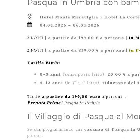
Pasqua in Umbria con bambi
Hotel Monte Meraviglia
o
Hotel La Corte
04.04.2026 – 06.04.2026
2 NOTTI
|
a partire da 199,00 € a persona |
in M
2 NOTTI
| a partire da 259,00 € a persona |
in P
Tariffa Bimbi
0-3 anni
(senza posto letto):
20,00 € a pas
4-12 anni
(in 3° e 4° letto):
riduzione del 
Tariffe
a partire da 199,00 euro
a persona !
Prenota Prima!
Pasqua in Umbria
Il Villaggio di Pasqua al M
Se stai programmando una
vacanza di Pasqua in 
piccoli.