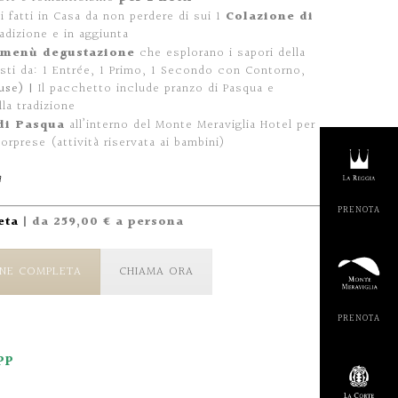
 fatti in Casa da non perdere di sui 1
Colazione di
dizione e in aggiunta
 menù degustazione
che esplorano i sapori della
sti da: 1 Entrée, 1 Primo, 1 Secondo con Contorno,
use) |
Il pacchetto include pranzo di Pasqua e
la tradizione
 di Pasqua
all’interno del Monte Meraviglia Hotel per
orprese (attività riservata ai bambini)
a
eta
| da 259,00 € a persona
PRENOT
ONE COMPLETA
CHIAMA ORA
pp
PRENOT