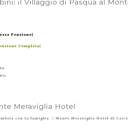
ni: il Villaggio di Pasqua al Mont
ezza Pensione|
ensione Completa|
to
50%
onte Meraviglia Hotel
Umbria con la famiglia
, il
Monte Meraviglia Hotel di Casc