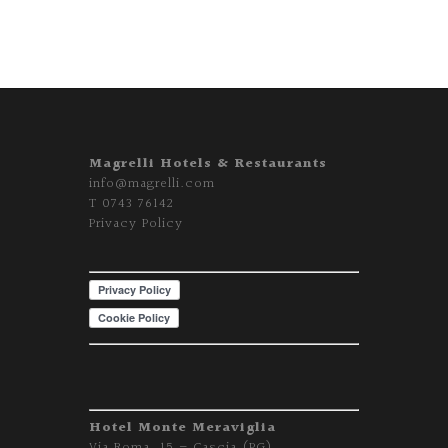
Magrelli Hotels & Restaurants
info@magrelli.com
T
0743 76142
Privacy Policy
Hotel Monte Meraviglia
Via Roma, 15 – Cascia (PG)