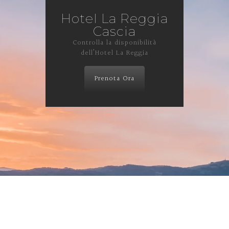
Hotel La Reggia
Cascia
Controlla la disponibilità
dell’Hotel La Reggia
Prenota Ora