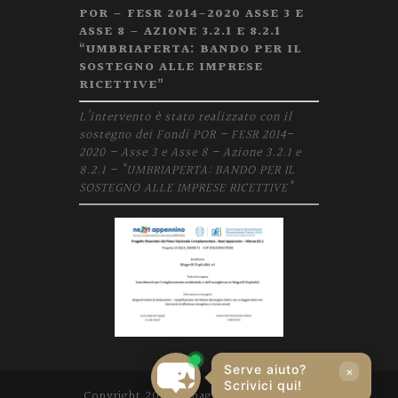
POR – FESR 2014-2020 ASSE 3 E
ASSE 8 – AZIONE 3.2.1 E 8.2.1
“UMBRIAPERTA: BANDO PER IL
SOSTEGNO ALLE IMPRESE
RICETTIVE”
L’intervento è stato realizzato con il
sostegno dei Fondi POR – FESR 2014-
2020 – Asse 3 e Asse 8 – Azione 3.2.1 e
8.2.1 – “UMBRIAPERTA: BANDO PER IL
SOSTEGNO ALLE IMPRESE RICETTIVE”
Serve aiuto?
×
Scrivici qui!
Copyright 2020 | magrelli.com | P. IVA