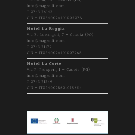
info@magrelli.com
T 0743 76142
CIN – IT054007A101005078
Hotel La Reggia
Via B. Lucangeli, 7 – Cascia (PG)
info@magrelli.com
T 0743 71179
CIN – IT054007A101007968
Hotel La Corte
Via P. Prosperi, 1 – Cascia (PG)
info@magrelli.com
T 0743 71249
CIN – IT054007B601018684