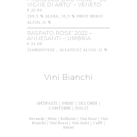
VIGNE DI ARTU’ – VENETO
€ 22.00
(89,5 % GLERA, 10,5 % PINOT NERO)
ALCOL 11 %
RASPATO ROSE’ 2022 –
ANNESANTI – UMBRIA
€ 23.00
(SANGIOVESE , ALEATICO) ALCOL 12 %
Vini Bianchi
ANTIPASTI
PRIMI
SECONDI
|
|
|
CONTORNI
DOLCI
|
Bevande
Birre
Bollicine
Vini Rosé
Vini
|
|
|
|
Bianchi
Vini Rossi
Vini Dolci
Caffè
|
|
|
|
Amari