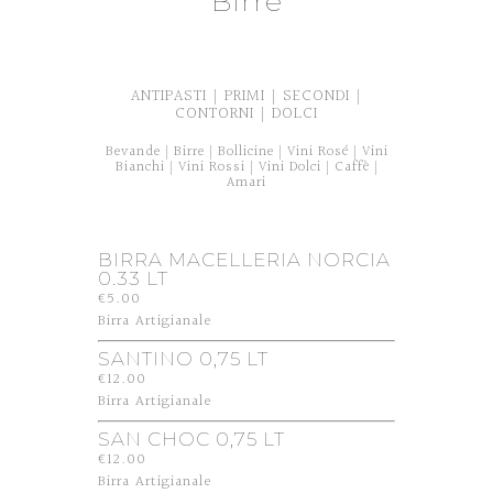
Birre
ANTIPASTI
PRIMI
SECONDI
|
|
|
CONTORNI
DOLCI
|
Bevande
Birre
Bollicine
Vini Rosé
Vini
|
|
|
|
Bianchi
Vini Rossi
Vini Dolci
Caffè
|
|
|
|
Amari
BIRRA MACELLERIA NORCIA
0.33 LT
€5.00
Birra Artigianale
SANTINO 0,75 LT
€12.00
Birra Artigianale
SAN CHOC 0,75 LT
€12.00
Birra Artigianale