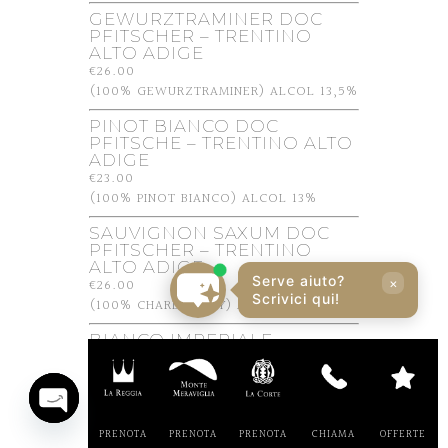
GEWURZTRAMINER DOC
PFITSCHER – TRENTINO
ALTO ADIGE
€26.00
(100% GEWURZTRAMINER) ALCOL 13,5%
PINOT BIANCO DOC
PFITSCHE – TRENTINO ALTO
ADIGE
€23.00
(100% PINOT BIANCO) ALCOL 13%
SAUVIGNON SAXUM DOC
PFITSCHER – TRENTINO
ALTO ADIGE
Serve aiuto?
€26.00
×
Scrivici qui!
(100% CHARDONNAY) ALCOL 13%
BIANCO IMPERIALE
BERLUCCHI -LOMBARDIA
€22.00
(80% CHARDONNAY, 20% SAUVIGNON
BIANCO) ALCOL 13%
Open
PRENOTA
PRENOTA
PRENOTA
CHIAMA
OFFERTE
chaty