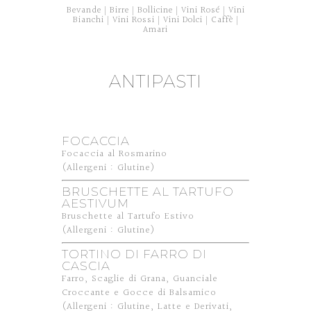
Bevande
Birre
Bollicine
Vini Rosé
Vini
|
|
|
|
Bianchi
Vini Rossi
Vini Dolci
Caffè
|
|
|
|
Amari
ANTIPASTI
FOCACCIA
Focaccia al Rosmarino
(Allergeni : Glutine)
BRUSCHETTE AL TARTUFO
AESTIVUM
Bruschette al Tartufo Estivo
(Allergeni : Glutine)
TORTINO DI FARRO DI
CASCIA
Farro, Scaglie di Grana, Guanciale
Croccante e Gocce di Balsamico
(Allergeni : Glutine, Latte e Derivati,