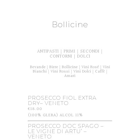
Bollicine
ANTIPASTI
PRIMI
SECONDI
|
|
|
CONTORNI
DOLCI
|
Bevande
Birre
Bollicine
Vini Rosé
Vini
|
|
|
|
Bianchi
Vini Rossi
Vini Dolci
Caffè
|
|
|
|
Amari
PROSECCO FIOL EXTRA
DRY– VENETO
€18.00
(100% GLERA) ALCOL 11%
PROSECCO DOC SPAGO –
LE VIGNE DI ARTU’ –
VENETO