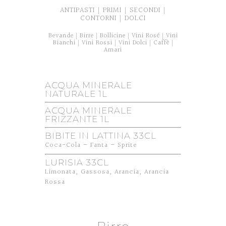
ANTIPASTI
PRIMI
SECONDI
|
|
|
CONTORNI
DOLCI
|
Bevande
Birre
Bollicine
Vini Rosé
Vini
|
|
|
|
Bianchi
Vini Rossi
Vini Dolci
Caffè
|
|
|
|
Amari
ACQUA MINERALE
NATURALE 1L
ACQUA MINERALE
FRIZZANTE 1L
BIBITE IN LATTINA 33CL
Coca-Cola – Fanta – Sprite
LURISIA 33CL
Limonata, Gassosa, Arancia, Arancia
Rossa