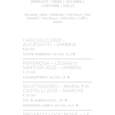
ANTIPASTI
PRIMI
SECONDI
|
|
|
CONTORNI
DOLCI
|
Bevande
Birre
Bollicine
Vini Rosé
Vini
|
|
|
|
Bianchi
Vini Rossi
Vini Dolci
Caffè
|
|
|
|
Amari
NASCIOLO 2022 –
ANNESANTI – UMBRIA
€20.00
(100% BARBERA) ALCOL 12,5%
PEPEROSA – CESARINI
SARTORI 2022 – UMBRIA
€ 21.00
(SAGRANTINO) ALCOL 14 %
SANT’ISIDORO – MARIA PIA
CASTELLI 2013 – MARCHE
€ 22.00
(50 % SANGIOVESE, 50 %
MONTEPULCIANO) ALCOL 14,5 %
PROSECCO DOC ROSE’ – LE