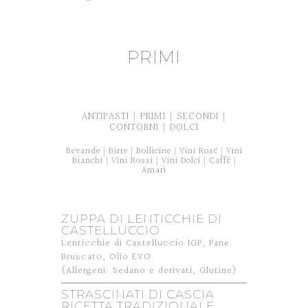
PRIMI
ANTIPASTI
PRIMI
SECONDI
|
|
|
CONTORNI
DOLCI
|
Bevande
Birre
Bollicine
Vini Rosé
Vini
|
|
|
|
Bianchi
Vini Rossi
Vini Dolci
Caffè
|
|
|
|
Amari
ZUPPA DI LENTICCHIE DI
CASTELLUCCIO
Lenticchie di Castelluccio IGP, Pane
Bruscato, Olio EVO
(Allergeni: Sedano e derivati, Glutine)
STRASCINATI DI CASCIA
RICETTA TRADIZIONALE