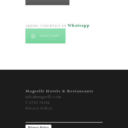
oppure contattaci su
Whatsapp
WHATSAPP
Magrelli Hotels & Restaurants
info@magrelli.com
T
0743 76142
Privacy Policy