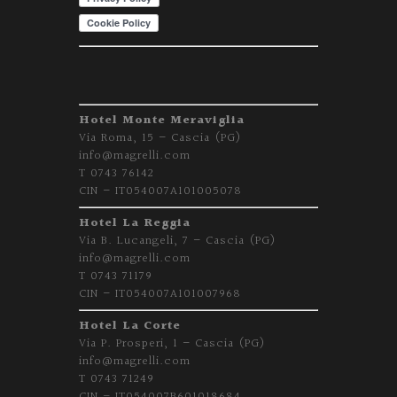
Hotel Monte Meraviglia
Via Roma, 15 – Cascia (PG)
info@magrelli.com
T 0743 76142
CIN – IT054007A101005078
Hotel La Reggia
Via B. Lucangeli, 7 – Cascia (PG)
info@magrelli.com
T 0743 71179
CIN – IT054007A101007968
Hotel La Corte
Via P. Prosperi, 1 – Cascia (PG)
info@magrelli.com
T 0743 71249
CIN – IT054007B601018684