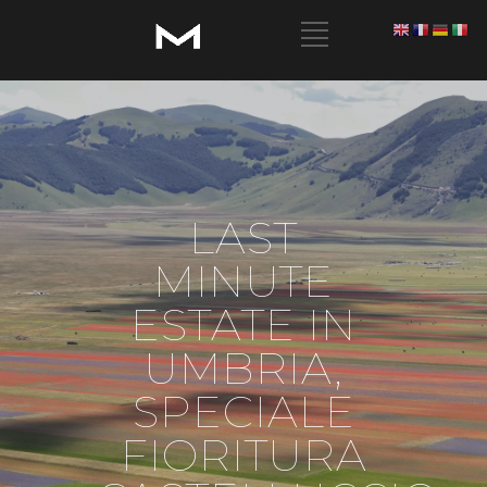
LAST
MINUTE
ESTATE IN
UMBRIA,
SPECIALE
FIORITURA