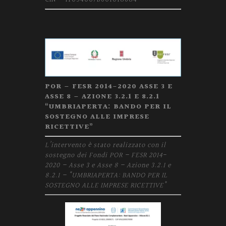
POR – FESR 2014-2020 ASSE 3 E
ASSE 8 – AZIONE 3.2.1 E 8.2.1
“UMBRIAPERTA: BANDO PER IL
SOSTEGNO ALLE IMPRESE
RICETTIVE”
L’intervento è stato realizzato con il
sostegno dei Fondi POR – FESR 2014-
2020 – Asse 3 e Asse 8 – Azione 3.2.1 e
8.2.1 – “UMBRIAPERTA: BANDO PER IL
SOSTEGNO ALLE IMPRESE RICETTIVE”