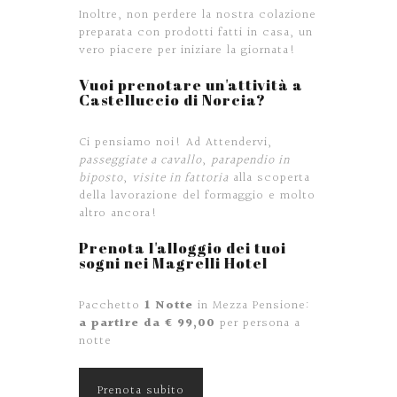
Inoltre, non perdere la nostra colazione
preparata con prodotti fatti in casa, un
vero piacere per iniziare la giornata!
Vuoi prenotare un'attività a
Castelluccio di Norcia?
Ci pensiamo noi! Ad Attendervi,
passeggiate a cavallo
,
parapendio in
biposto
,
visite in fattoria
alla scoperta
della lavorazione del formaggio e molto
altro ancora!
Prenota l'alloggio dei tuoi
sogni nei Magrelli Hotel
Pacchetto
1 Notte
in Mezza Pensione:
a partire da € 99,00
per persona a
notte
Prenota subito