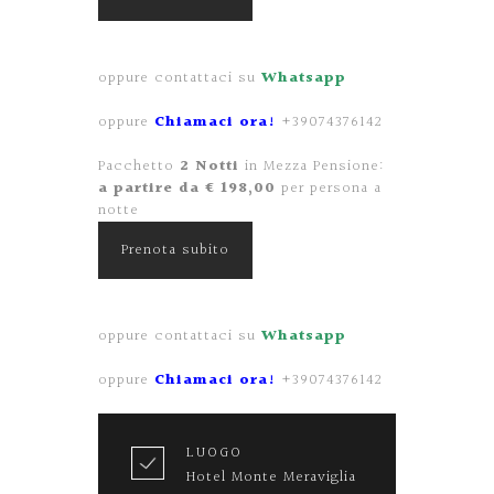
oppure contattaci su
Whatsapp
oppure
Chiamaci ora!
+39074376142
Pacchetto
2 Notti
in Mezza Pensione:
a partire da € 198,00
per persona a
notte
Prenota subito
oppure contattaci su
Whatsapp
oppure
Chiamaci ora!
+39074376142
LUOGO
Hotel Monte Meraviglia