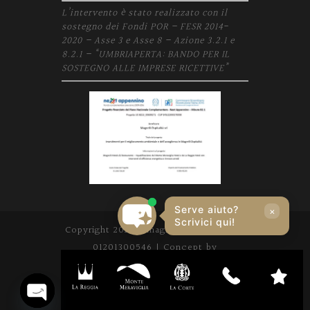
L’intervento è stato realizzato con il
sostegno dei Fondi POR – FESR 2014-
2020 – Asse 3 e Asse 8 – Azione 3.2.1 e
8.2.1 – “UMBRIAPERTA: BANDO PER IL
SOSTEGNO ALLE IMPRESE RICETTIVE”
Serve aiuto?
×
Scrivici qui!
Copyright 2020 | magrelli.com | P. IVA
01201300546 | Concept by
movingdigital.it