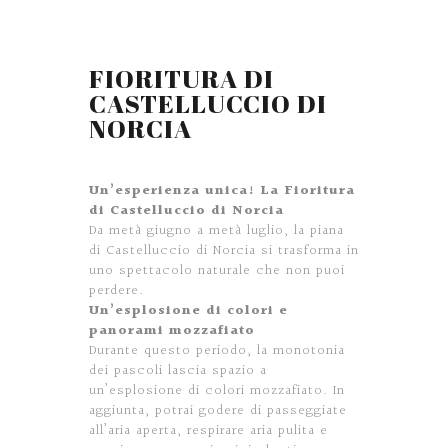
FIORITURA DI
CASTELLUCCIO DI
NORCIA
Un’esperienza unica! La Fioritura
di Castelluccio di Norcia
Da metà giugno a metà luglio, la piana
di Castelluccio di Norcia si trasforma in
uno spettacolo naturale che non puoi
perdere.
Un’esplosione di colori e
panorami mozzafiato
Durante questo periodo, la monotonia
dei pascoli lascia spazio a
un’esplosione di colori mozzafiato. In
aggiunta, potrai godere di passeggiate
all’aria aperta, respirare aria pulita e