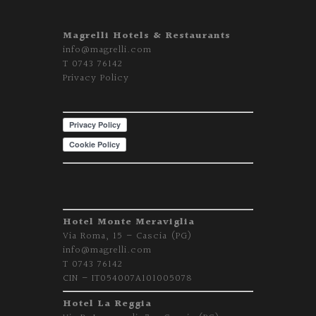
Magrelli Hotels & Restaurants
info@magrelli.com
T
0743 76142
Privacy Policy
Hotel Monte Meraviglia
Via Roma, 15 – Cascia (PG)
info@magrelli.com
T 0743 76142
CIN – IT054007A101005078
Hotel La Reggia