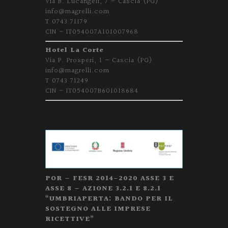
Via B. Lucangeli, 7 – Cascia (PG)
info@magrelli.com
T 0743 71179
CIN – IT054007A101007968
Hotel La Corte
Via P. Prosperi, 1 – Cascia (PG)
info@magrelli.com
T 0743 71249
CIN – IT054007B601018684
POR – FESR 2014-2020 ASSE 3 E
ASSE 8 – AZIONE 3.2.1 E 8.2.1
“UMBRIAPERTA: BANDO PER IL
SOSTEGNO ALLE IMPRESE
RICETTIVE”