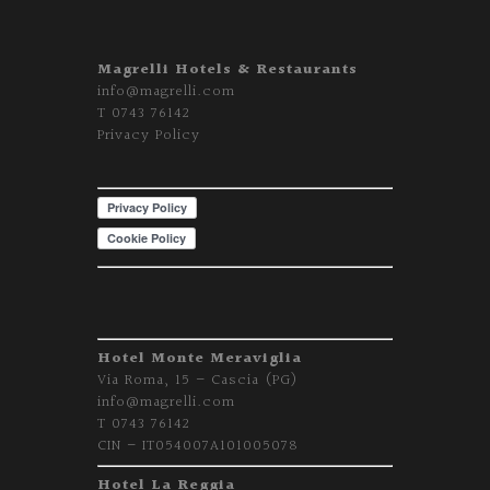
Magrelli Hotels & Restaurants
info@magrelli.com
T
0743 76142
Privacy Policy
Hotel Monte Meraviglia
Via Roma, 15 – Cascia (PG)
info@magrelli.com
T 0743 76142
CIN – IT054007A101005078
Hotel La Reggia