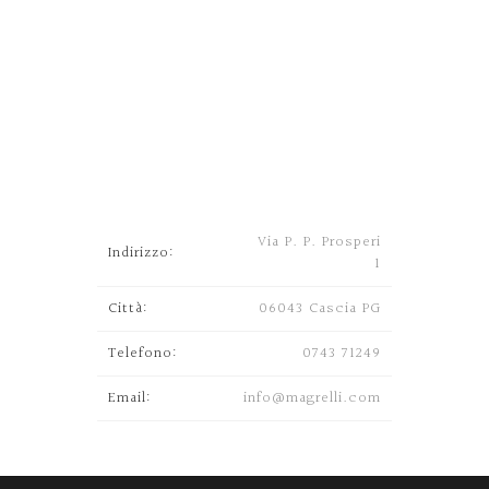
Via P. P. Prosperi
Indirizzo:
1
Città:
06043 Cascia PG
Telefono:
0743 71249
Email:
info@magrelli.com