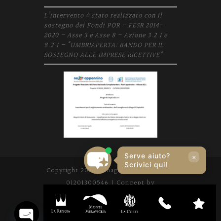
L’intervento è stato realizzato con il
sostegno dei Fondi POR – FESR 2014-
2020 – Asse 3 e Asse 8 – Azione 3.2.1 e
8.2.1 – “UMBRIAPERTA: BANDO PER IL
SOSTEGNO ALLE IMPRESE RICETTIVE”
Serve aiuto?
×
Scrivici qui!
Copyright 2020 | magrelli.com | P. IVA
01201300546 | Concept by
movingdigital.it