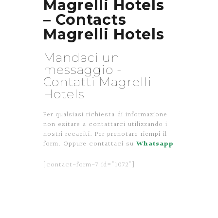
Magrelli Hotels
– Contacts
Magrelli Hotels
Mandaci un
messaggio -
Contatti Magrelli
Hotels
Per qualsiasi richiesta di informazione
non esitare a contattarci utilizzando i
nostri recapiti. Per prenotare riempi il
form.
Oppure contattaci su
Whatsapp
[contact-form-7 id="1072"]