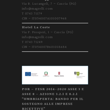
Via B. Lucangeli, 7 – Cascia (PG)
info@magrelli.com
T 0743 71179
CIN – IT054007A101007968
Hotel La Corte
Via P. Prosperi, 1 – Cascia (PG)
info@magrelli.com
T 0743 71249
CIN – IT054007B601018684
POR – FESR 2014-2020 ASSE 3 E
ASSE 8 – AZIONE 3.2.1 E 8.2.1
“UMBRIAPERTA: BANDO PER IL
SOSTEGNO ALLE IMPRESE
RICETTIVE”