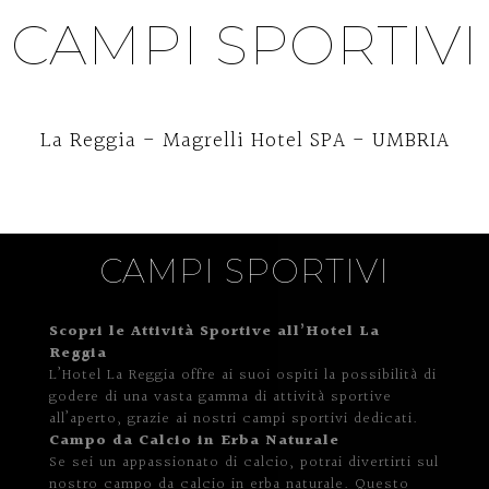
CAMPI SPORTIVI
La Reggia - Magrelli Hotel SPA - UMBRIA
CAMPI SPORTIVI
Scopri le Attività Sportive all’
Hotel La
Reggia
L’Hotel La Reggia offre ai suoi ospiti la possibilità di
godere di una vasta gamma di attività sportive
all’aperto, grazie ai nostri campi sportivi dedicati.
Campo da Calcio in Erba Naturale
Se sei un appassionato di calcio, potrai divertirti sul
nostro campo da calcio in erba naturale. Questo