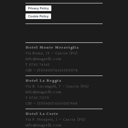
Hotel Monte Meraviglia
Via Roma, 15 – Cascia (PG)
info@magrelli.com
T 0743 76142
CIN – IT054007A101005078
Hotel La Reggia
Via B. Lucangeli, 7 – Cascia (PG)
info@magrelli.com
T 0743 71179
CIN – IT054007A101007968
Hotel La Corte
Via P. Prosperi, 1 – Cascia (PG)
info@magrelli.com