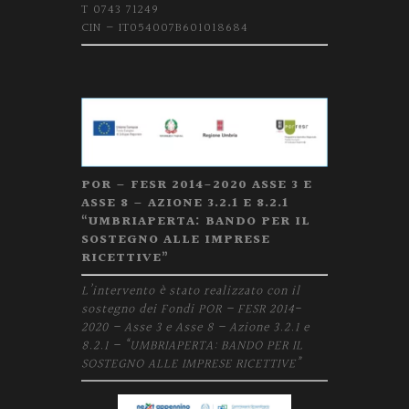
T 0743 71249
CIN – IT054007B601018684
POR – FESR 2014-2020 ASSE 3 E
ASSE 8 – AZIONE 3.2.1 E 8.2.1
“UMBRIAPERTA: BANDO PER IL
SOSTEGNO ALLE IMPRESE
RICETTIVE”
L’intervento è stato realizzato con il
sostegno dei Fondi POR – FESR 2014-
2020 – Asse 3 e Asse 8 – Azione 3.2.1 e
8.2.1 – “UMBRIAPERTA: BANDO PER IL
SOSTEGNO ALLE IMPRESE RICETTIVE”