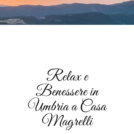
Relax e
Benessere in
Umbria a Casa
Magrelli