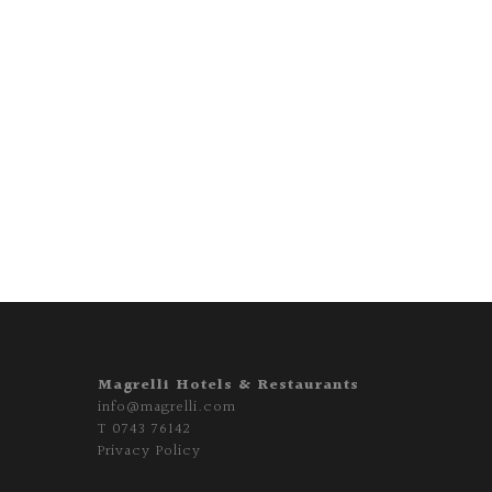
Magrelli Hotels & Restaurants
info@magrelli.com
T
0743 76142
Privacy Policy